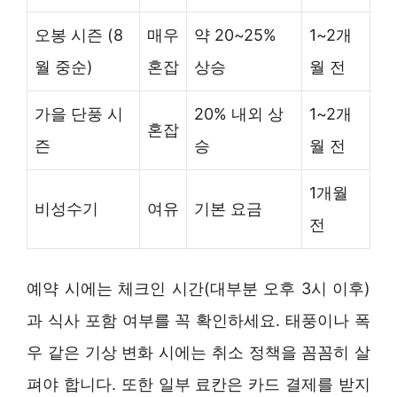
오봉 시즌 (8
매우
약 20~25%
1~2개
월 중순)
혼잡
상승
월 전
가을 단풍 시
20% 내외 상
1~2개
혼잡
즌
승
월 전
1개월
비성수기
여유
기본 요금
전
예약 시에는 체크인 시간(대부분 오후 3시 이후)
과 식사 포함 여부를 꼭 확인하세요. 태풍이나 폭
우 같은 기상 변화 시에는 취소 정책을 꼼꼼히 살
펴야 합니다. 또한 일부 료칸은 카드 결제를 받지