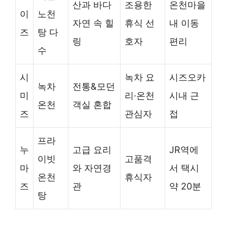
산과 바다
조용한
온천마을
이
노천
자연 속 힐
휴식 선
내 이동
즈
탕 다
링
호자
편리
수
시
녹차 요
시즈오카
녹차
전통&모던
미
리·온천
시내 근
온천
객실 혼합
즈
관심자
접
프라
누
고급 요리
JR역에
이빗
고품격
마
와 자연경
서 택시
온천
휴식자
즈
관
약 20분
탕