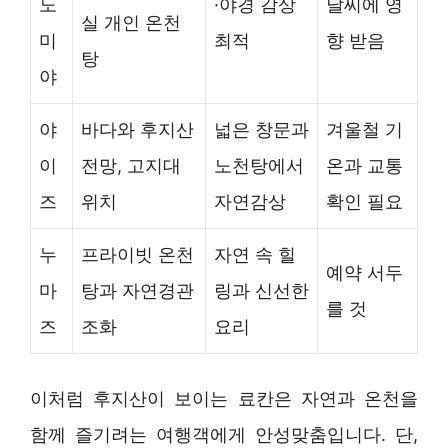
노
·야경 감상
날씨에 영
실 개인 온천
미
최적
향 받음
탕
야
야
바다와 후지산
넓은 창문과
겨울철 기
이
전망, 고지대
노천탕에서
온과 교통
즈
위치
자연감상
확인 필요
누
프라이빗 온천
자연 속 힐
예약 서두
마
탕과 자연경관
링과 신선한
를 것
즈
조화
요리
이처럼 후지산이 보이는 료칸은 자연과 온천을
함께 즐기려는 여행객에게 안성맞춤입니다. 단,