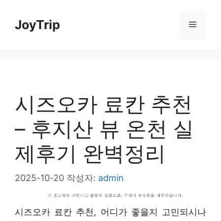
컨
JoyTrip
메
텐
츠
뉴
로
건
시즈오카 료칸 추천
너
뛰
– 후지산 뷰 온천 실
기
제후기 완벽정리
2025-10-20
작성자:
admin
시즈오카 료칸 추천, 어디가 좋을지 고민되시나