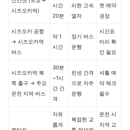
신칸센 (도쿄→
시간
리한 고속
켓 예약
시즈오카역)
20분
열차
권장
시즈오카 공항
시간표
약 1
정기 버스
→ 시즈오카역
미리 확
시간
운행
버스
인 필요
30분
시즈오카역 북
린넨 간격
셔틀 예
~1시
쪽 출구 → 주요
으로 자주
약 체크
간 간
온천 지역 버스
운행
필수
격
자유
운전 시
복잡한 교
롭게
지역 교
렌터카
통 정보에