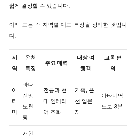
쉽게 결정할 수 있습니다.
아래 표는 각 지역별 대표 특징을 정리한 것입니
다.
지
온천
대상 여
교통 편
주요 매력
역
특징
행객
의
바다
아
전통과 현
가족, 온
전망
아타미역
타
대 인테리
천 입문
노천
도보 3분
미
어 조화
자
탕
개인