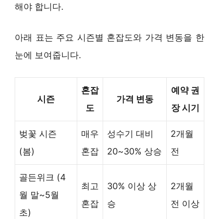
해야 합니다.
아래 표는 주요 시즌별 혼잡도와 가격 변동을 한
눈에 보여줍니다.
혼잡
예약 권
시즌
가격 변동
도
장 시기
벚꽃 시즌
매우
성수기 대비
2개월
(봄)
혼잡
20~30% 상승
전
골든위크 (4
최고
30% 이상 상
2개월
월 말~5월
혼잡
승
전 이상
초)