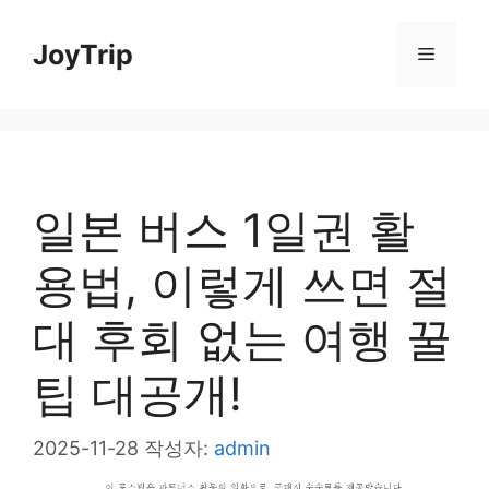
컨
JoyTrip
메
텐
츠
뉴
로
건
일본 버스 1일권 활
너
뛰
용법, 이렇게 쓰면 절
기
대 후회 없는 여행 꿀
팁 대공개!
2025-11-28
작성자:
admin