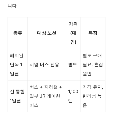
니다.
가격
종류
대상 노선
(대
특징
인)
폐지된
별도 구매
단독 1
시영 버스 전용
별도
필요, 혼잡
일권
원인
버스 + 지하철 +
가격 유지,
신 통합
1,100
일부 JR·게이한
편리성 높
1일권
엔
버스
음