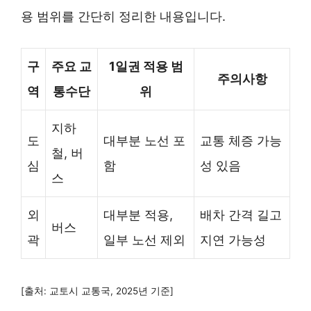
용 범위를 간단히 정리한 내용입니다.
구
주요 교
1일권 적용 범
주의사항
역
통수단
위
지하
도
대부분 노선 포
교통 체증 가능
철, 버
심
함
성 있음
스
외
대부분 적용,
배차 간격 길고
버스
곽
일부 노선 제외
지연 가능성
[출처: 교토시 교통국, 2025년 기준]