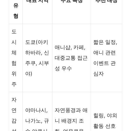
대표 지역
주요 특징
추천 대상
유
형
도
시
도쿄(아키
짧은 일정,
애니샵, 카페,
체
하바라, 신
애니 관련
대중교통 접근
험
주쿠, 시부
이벤트 관
성 우수
위
야)
심자
주
자
연
야마나시,
자연풍경과 애
힐링, 야외
감
나가노, 규
니 배경지 조
활동 선호