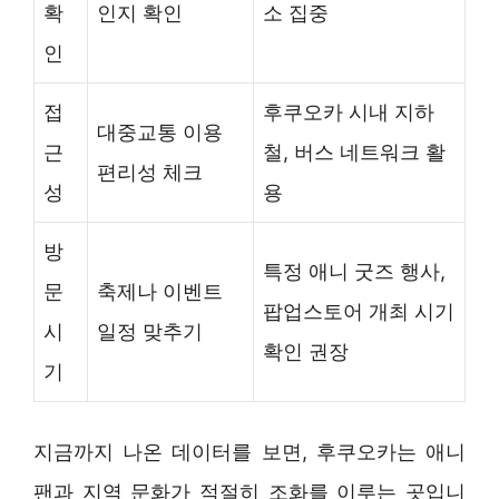
확
인지 확인
소 집중
인
접
후쿠오카 시내 지하
대중교통 이용
근
철, 버스 네트워크 활
편리성 체크
성
용
방
특정 애니 굿즈 행사,
문
축제나 이벤트
팝업스토어 개최 시기
시
일정 맞추기
확인 권장
기
지금까지 나온 데이터를 보면, 후쿠오카는 애니
팬과 지역 문화가 적절히 조화를 이루는 곳입니