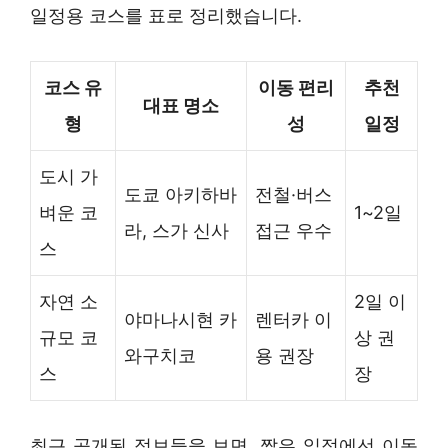
일정용 코스를 표로 정리했습니다.
코스 유
이동 편리
추천
대표 명소
형
성
일정
도시 가
도쿄 아키하바
전철·버스
벼운 코
1~2일
라, 스가 신사
접근 우수
스
자연 소
2일 이
야마나시현 카
렌터카 이
규모 코
상 권
와구치코
용 권장
스
장
최근 공개된 정보들을 보면, 짧은 일정에선 이동