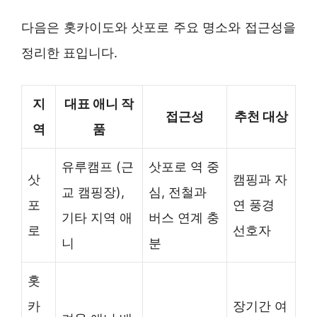
다음은 홋카이도와 삿포로 주요 명소와 접근성을
정리한 표입니다.
지
대표 애니 작
접근성
추천 대상
역
품
유루캠프 (근
삿포로 역 중
삿
캠핑과 자
교 캠핑장),
심, 전철과
포
연 풍경
기타 지역 애
버스 연계 충
로
선호자
니
분
홋
카
장기간 여