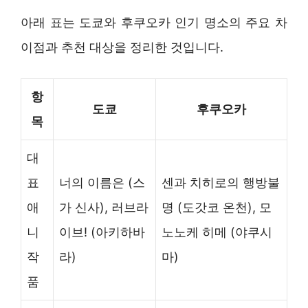
아래 표는 도쿄와 후쿠오카 인기 명소의 주요 차
이점과 추천 대상을 정리한 것입니다.
항
도쿄
후쿠오카
목
대
표
너의 이름은 (스
센과 치히로의 행방불
애
가 신사), 러브라
명 (도갓코 온천), 모
니
이브! (아키하바
노노케 히메 (야쿠시
작
라)
마)
품