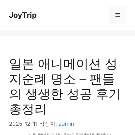
컨
JoyTrip
메
텐
츠
뉴
로
건
일본 애니메이션 성
너
뛰
지순례 명소 – 팬들
기
의 생생한 성공 후기
총정리
2025-12-11
작성자:
admin