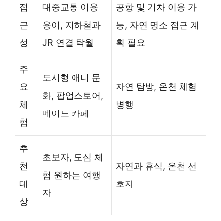
접
대중교통 이용
공항 및 기차 이용 가
근
용이, 지하철과
능, 자연 명소 접근 계
성
JR 연결 탁월
획 필요
주
도시형 애니 문
요
자연 탐방, 온천 체험
화, 팝업스토어,
체
병행
메이드 카페
험
추
초보자, 도심 체
천
자연과 휴식, 온천 선
험 원하는 여행
대
호자
자
상