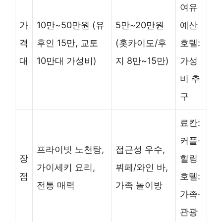
여유
가
10만~50만원 (유
5만~20만원
예산
격
후인 15만, 교토
(홋카이도/후
호텔:
대
10만대 가성비)
지 8만~15만)
가성
비 추
구
료칸:
커플·
프라이빗 노천탕,
접근성 우수,
장
힐링
가이세키 요리,
뷔페/와인 바,
점
호텔:
전통 매력
가족 놀이방
가족·
관광