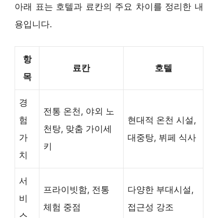
아래 표는 호텔과 료칸의 주요 차이를 정리한 내
용입니다.
항
료칸
호텔
목
경
전통 온천, 야외 노
험
현대적 온천 시설,
천탕, 맞춤 가이세
가
대중탕, 뷔페 식사
키
치
서
프라이빗함, 전통
다양한 부대시설,
비
체험 중점
접근성 강조
스