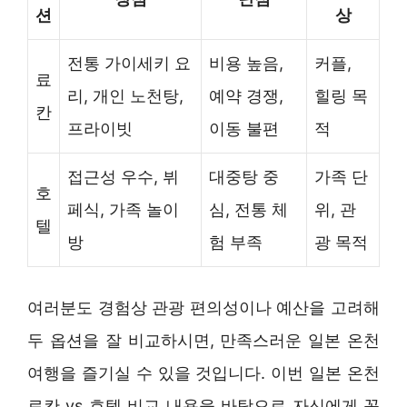
션
상
전통 가이세키 요
비용 높음,
커플,
료
리, 개인 노천탕,
예약 경쟁,
힐링 목
칸
프라이빗
이동 불편
적
접근성 우수, 뷔
대중탕 중
가족 단
호
페식, 가족 놀이
심, 전통 체
위, 관
텔
방
험 부족
광 목적
여러분도 경험상 관광 편의성이나 예산을 고려해
두 옵션을 잘 비교하시면, 만족스러운 일본 온천
여행을 즐기실 수 있을 것입니다. 이번 일본 온천
료칸 vs 호텔 비교 내용을 바탕으로 자신에게 꼭