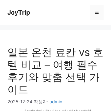
컨
JoyTrip
메
텐
츠
뉴
로
건
일본 온천 료칸 vs 호
너
뛰
텔 비교 – 여행 필수
기
후기와 맞춤 선택 가
이드
2025-12-24
작성자:
admin