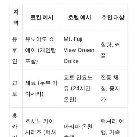
지
료칸 예시
호텔 예시
추천 대상
역
유
유노야도 쇼
Mt. Fuji
힐링, 커
후
에이 (개인탕
View Onsen
플
인
포함)
Ooike
교토 만요노
전통 체
교
세료 (두부 가
유 (24시간
험, 중저
토
이세키)
온천)
가
홋
호시노 카이
럭셔리 여
카
아리마 온천
시리즈 (럭셔
행, 가족