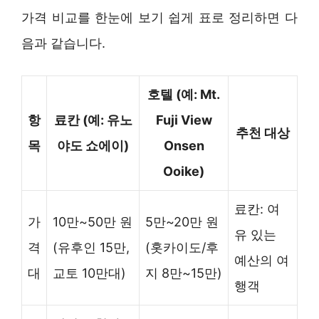
가격 비교를 한눈에 보기 쉽게 표로 정리하면 다
음과 같습니다.
호텔 (예: Mt.
항
료칸 (예: 유노
Fuji View
추천 대상
목
야도 쇼에이)
Onsen
Ooike)
료칸: 여
가
10만~50만 원
5만~20만 원
유 있는
격
(유후인 15만,
(홋카이도/후
예산의 여
대
교토 10만대)
지 8만~15만)
행객