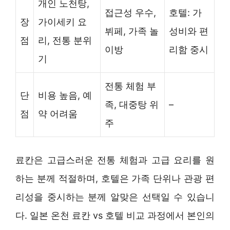
개인 노천탕,
접근성 우수,
호텔: 가
장
가이세키 요
뷔페, 가족 놀
성비와 편
점
리, 전통 분위
이방
리함 중시
기
전통 체험 부
단
비용 높음, 예
족, 대중탕 위
–
점
약 어려움
주
료칸은 고급스러운 전통 체험과 고급 요리를 원
하는 분께 적절하며, 호텔은 가족 단위나 관광 편
리성을 중시하는 분께 알맞은 선택일 수 있습니
다. 일본 온천 료칸 vs 호텔 비교 과정에서 본인의