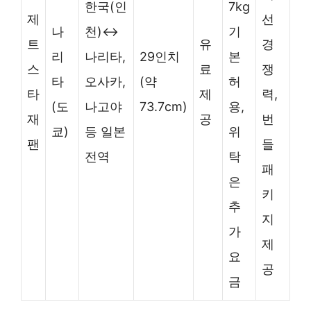
한국(인
7kg
제
선
나
천)↔
기
트
유
경
리
나리타,
29인치
본
스
료
쟁
타
오사카,
(약
허
타
제
력,
(도
나고야
73.7cm)
용,
재
공
번
쿄)
등 일본
위
팬
들
전역
탁
패
은
키
추
지
가
제
요
공
금