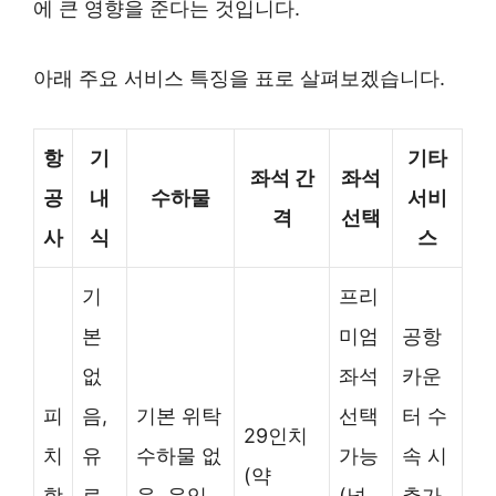
에 큰 영향을 준다는 것입니다.
아래 주요 서비스 특징을 표로 살펴보겠습니다.
항
기
기타
좌석 간
좌석
공
내
수하물
서비
격
선택
사
식
스
기
프리
본
미엄
공항
없
좌석
카운
피
음,
기본 위탁
선택
터 수
29인치
치
유
수하물 없
가능
속 시
(약
항
료
음, 운임
(넓
추가