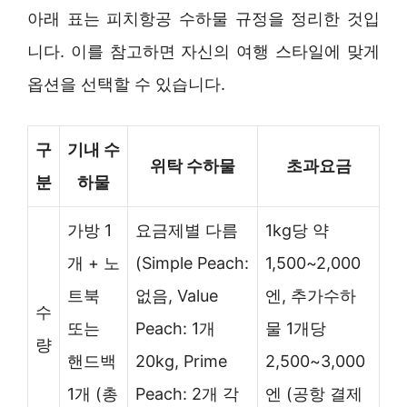
아래 표는 피치항공 수하물 규정을 정리한 것입
니다. 이를 참고하면 자신의 여행 스타일에 맞게
옵션을 선택할 수 있습니다.
구
기내 수
위탁 수하물
초과요금
분
하물
가방 1
요금제별 다름
1kg당 약
개 + 노
(Simple Peach:
1,500~2,000
트북
없음, Value
엔, 추가수하
수
또는
Peach: 1개
물 1개당
량
핸드백
20kg, Prime
2,500~3,000
1개 (총
Peach: 2개 각
엔 (공항 결제