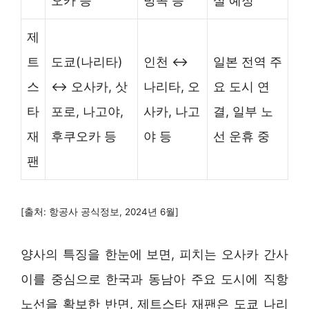
오카 등
방콕 등
설 예정
제
트
도쿄(나리타)
인천 ↔
일본 전역 주
스
↔ 오사카, 삿
나리타, 오
요 도시 연
타
포로, 나고야,
사카, 나고
결, 일부 노
재
후쿠오카 등
야 등
선 운휴 중
팬
[출처: 항공사 공식정보, 2024년 6월]
양사의 특징을 한눈에 보면, 피치는 오사카 간사
이를 중심으로 한국과 동남아 주요 도시에 직항
노선을 확보한 반면, 제트스타 재팬은 도쿄 나리