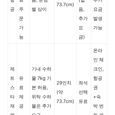
73.7cm)
공
주
별 상이
음,
요금
문
추가
발생
가
요
가능
능
금)
온라
인 체
제
기내 수하
크인,
트
유
물 7kg 기
항공
29인치
좌석
스
료
본 허용,
권
(약
선택
타
제
위탁 수하
+숙
73.7cm)
유료
재
공
물은 추가
박 번