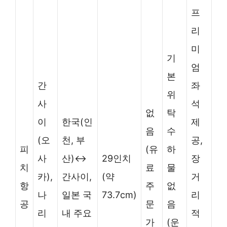
프
리
미
기
엄
본
간
좌
위
사
석
없
탁
이
한국(인
제
음
수
(오
천, 부
공,
피
(유
하
사
산)↔
29인치
장
치
료
물
카),
간사이,
(약
거
항
주
없
나
일본 국
73.7cm)
리
공
문
음
리
내 주요
적
가
(운