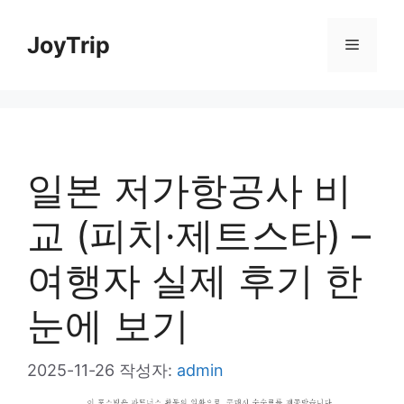
컨
JoyTrip
메
텐
츠
뉴
로
건
일본 저가항공사 비
너
뛰
교 (피치·제트스타) –
기
여행자 실제 후기 한
눈에 보기
2025-11-26
작성자:
admin