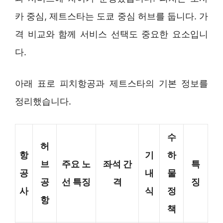
카 중심, 제트스타는 도쿄 중심 허브를 둡니다. 가
격 비교와 함께 서비스 선택도 중요한 요소입니
다.
아래 표로 피치항공과 제트스타의 기본 정보를
정리했습니다.
수
허
항
기
하
브
주요 노
좌석 간
특
공
내
물
공
선 특징
격
징
사
식
정
항
책