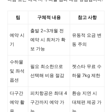
팁
구체적 내용
참고 사항
출발 2~3개월 전
예약 시
유동적 요금 변
예약 시 최저가 확
기
동 주의
보 가능
수하물
필요 최소한으로
젯스타 무료 수
및 좌석
선택해 비용 절감
하물 7kg 제한
옵션
다구간
피치항공은 최대 4
환승 지연 시
예약 활
구간까지 예약 가
대체편 제공 가
용
능
능