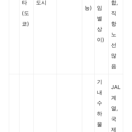
타
도시
합,
능)
임
(도
직
별
쿄)
항
상
노
이)
선
많
음
기
JAL
내
계
수
열,
하
국
물
제